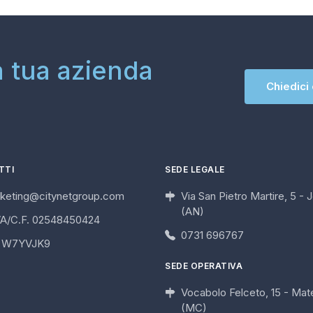
a tua azienda
Chiedici
TTI
SEDE LEGALE
keting@citynetgroup.com
Via San Pietro Martire, 5 - J
(AN)
VA/C.F. 02548450424
0731 696767
I W7YVJK9
SEDE OPERATIVA
Vocabolo Felceto, 15 - Mate
(MC)