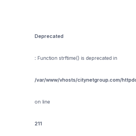
Deprecated
: Function strftime() is deprecated in
/var/www/vhosts/citynetgroup.com/http
on line
211