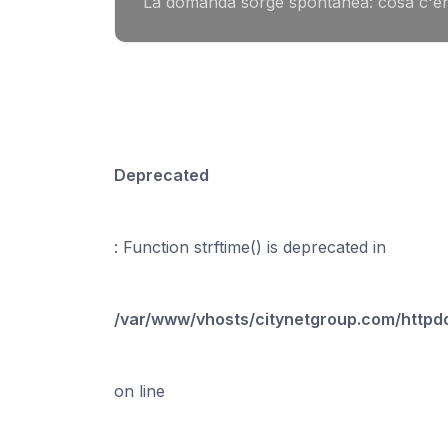
La domanda sorge spontanea: cosa c'entr
Deprecated
: Function strftime() is deprecated in
/var/www/vhosts/citynetgroup.com/http
on line