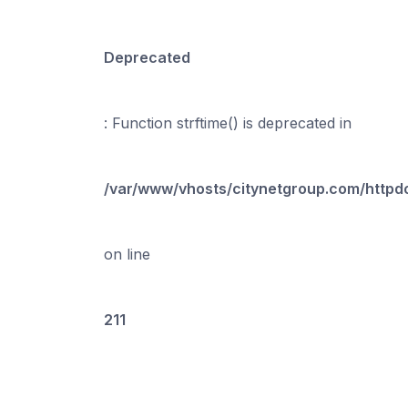
Deprecated
: Function strftime() is deprecated in
/var/www/vhosts/citynetgroup.com/http
on line
211