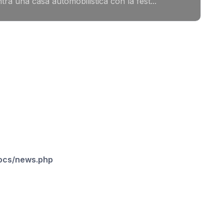
a una casa automobilistica con la fest...
docs/news.php