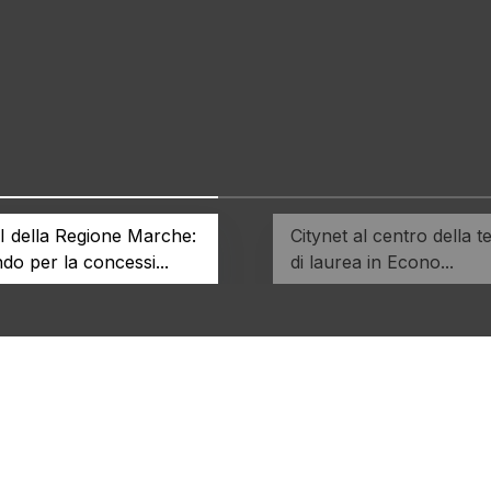
 della Regione Marche:
Citynet al centro della te
do per la concessi...
di laurea in Econo...