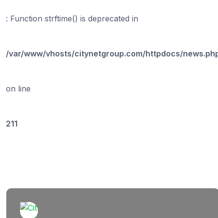
: Function strftime() is deprecated in
/var/www/vhosts/citynetgroup.com/httpdocs/news.ph
on line
211