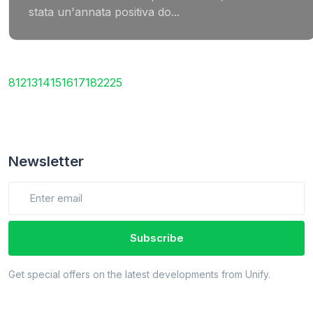
stata un'annata positiva do...
8
12
13
14
15
16
17
18
22
25
Newsletter
Subscribe
Get special offers on the latest developments from Unify.