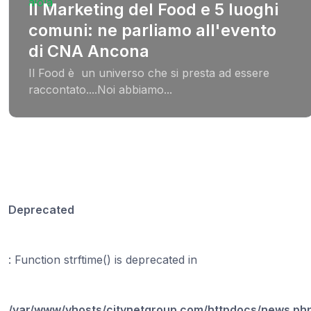
Il Marketing del Food e 5 luoghi
comuni: ne parliamo all'evento
di CNA Ancona
Il Food è un universo che si presta ad essere
raccontato....Noi abbiamo...
Deprecated
: Function strftime() is deprecated in
/var/www/vhosts/citynetgroup.com/httpdocs/news.ph